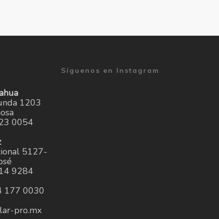
Síguenos en Instagram
uahua
runda 1203
mosa
23 0054
z
cional 5127-
osé
14 9284
4 177 0030
lar-pro.mx