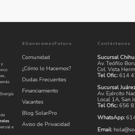
#GeneramosFuturo
Contáctanos
Comunidad
Sucursal Chih
Av. Teófilo Bo
 y
¿Cómo lo Hacemos?
Col. Vista Her
éxico
Tel Ofic.:
614 4
es,
Dudas Frecuentes
Además
Sucursal Juáre
Financiamiento
Av. Ejército Na
 Energía
Local 1A, San J
Vacantes
Tel Ofic.:
656 8
Blog SolarPro
 de
WhatsApp:
61
neles
Aviso de Privacidad
ercial e
Email:
hola@so